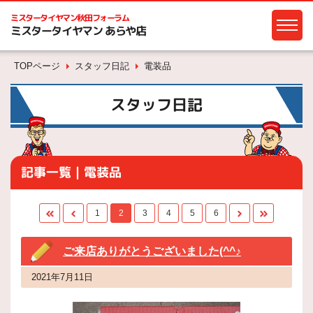
ミスタータイヤマン
秋田フォーラム
ミスタータイヤマン あらや店
TOPページ
スタッフ日記
電装品
スタッフ日記
記事一覧｜電装品
1
2
3
4
5
6
ご来店ありがとうございました(^^♪
2021年7月11日