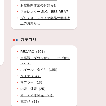
お盆期間休業のお知らせ
フォレスター SLG BBS RE-V7
ブリヂストンタイヤ製品の価格改
正のお知らせ
カテゴリ
RECARO（101）
車高調、ダウンサス、アップサス
（73）
ホイール、タイヤ（106）
タイヤ（84）
マフラー（16）
内装、外装（25）
オーディオ関係（50）
電装品（53）