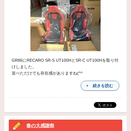
GR86にRECARO SR-S UT100HとSR-C UT100Hを取り付
けしました。
並べただけでも存在感がありますね(^^
続きを読む
春の大感謝祭