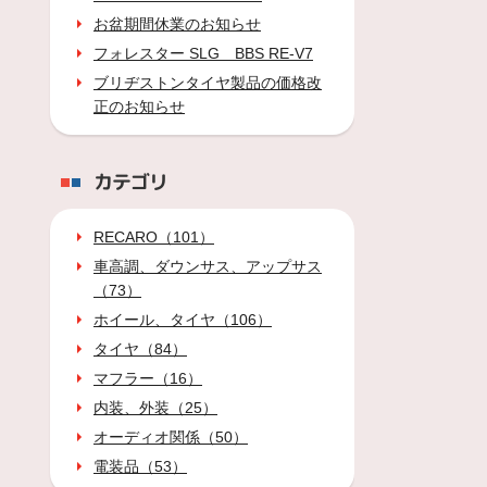
お盆期間休業のお知らせ
フォレスター SLG BBS RE-V7
ブリヂストンタイヤ製品の価格改
正のお知らせ
カテゴリ
RECARO（101）
車高調、ダウンサス、アップサス
（73）
ホイール、タイヤ（106）
タイヤ（84）
マフラー（16）
内装、外装（25）
オーディオ関係（50）
電装品（53）