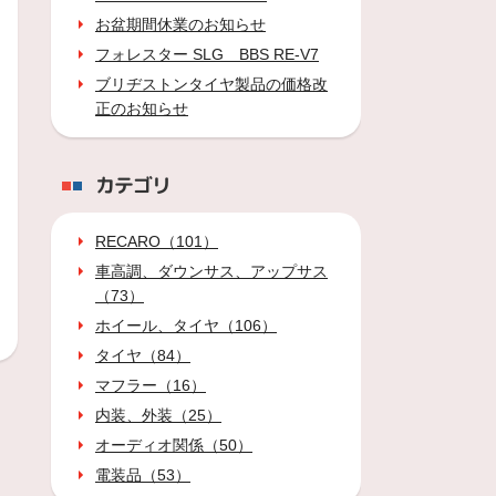
お盆期間休業のお知らせ
フォレスター SLG BBS RE-V7
ブリヂストンタイヤ製品の価格改
正のお知らせ
カテゴリ
RECARO（101）
車高調、ダウンサス、アップサス
（73）
ホイール、タイヤ（106）
タイヤ（84）
マフラー（16）
内装、外装（25）
オーディオ関係（50）
電装品（53）