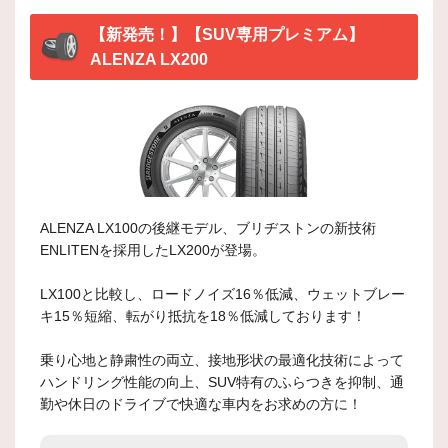
【新発売！】【SUV専用プレミアム】
ALENZA LX200
ALENZA LX100の後継モデル、ブリヂストンの新技術
ENLITENを採用したLX200が登場。
LX100と比較し、ロードノイズ16％低減、ウェットブレー
キ15％短縮、転がり抵抗を18％低減しております！
乗り心地と静粛性の両立、接地形状の最適化技術によって
ハンドリング性能の向上、SUV特有のふらつきを抑制、通
勤や休日のドライブで快適な車内をお求めの方に！