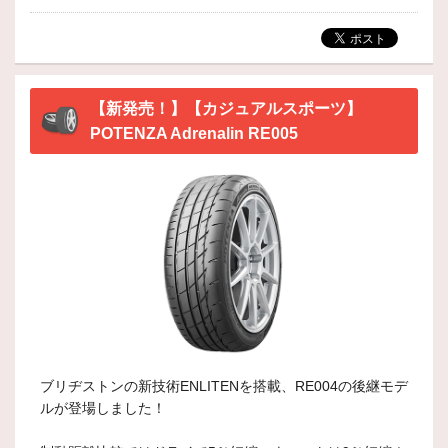
【新発売！】【カジュアルスポーツ】
POTENZA Adrenalin RE005
ブリヂストンの新技術ENLITENを搭載、RE004の後継モデ
ルが登場しました！