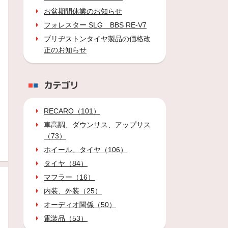
お盆期間休業のお知らせ
フォレスター SLG BBS RE-V7
ブリヂストンタイヤ製品の価格改
正のお知らせ
カテゴリ
RECARO（101）
車高調、ダウンサス、アップサス
（73）
ホイール、タイヤ（106）
タイヤ（84）
マフラー（16）
内装、外装（25）
オーディオ関係（50）
電装品（53）