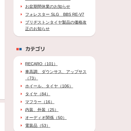
お盆期間休業のお知らせ
フォレスター SLG BBS RE-V7
ブリヂストンタイヤ製品の価格改
正のお知らせ
カテゴリ
RECARO（101）
車高調、ダウンサス、アップサス
（73）
ホイール、タイヤ（106）
タイヤ（84）
マフラー（16）
内装、外装（25）
オーディオ関係（50）
電装品（53）