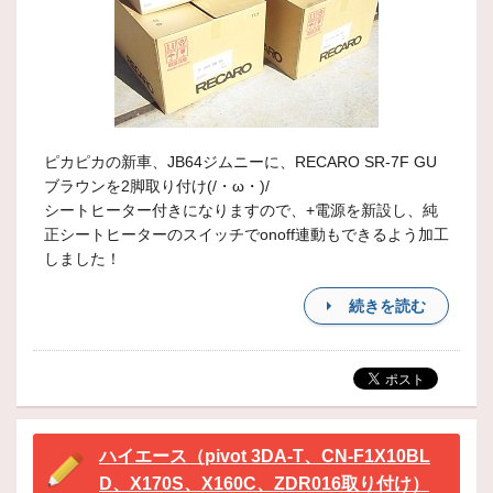
ピカピカの新車、JB64ジムニーに、RECARO SR-7F GU
ブラウンを2脚取り付け(/・ω・)/
シートヒーター付きになりますので、+電源を新設し、純
正シートヒーターのスイッチでonoff連動もできるよう加工
しました！
続きを読む
ハイエース（pivot 3DA-T、CN-F1X10BL
D、X170S、X160C、ZDR016取り付け）