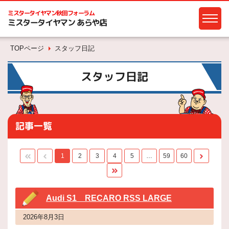
ミスタータイヤマン
秋田フォーラム
ミスタータイヤマン あらや店
TOPページ
スタッフ日記
スタッフ日記
記事一覧
1
2
3
4
5
…
59
60
Audi S1 RECARO RSS LARGE
2026年8月3日