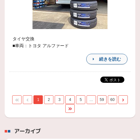
タイヤ交換
■車両：トヨタ アルファード
続きを読む
1
2
3
4
5
…
59
60
アーカイブ