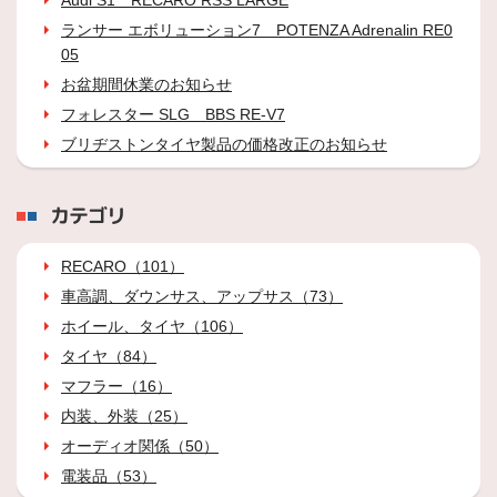
Audi S1 RECARO RSS LARGE
ランサー エボリューション7 POTENZA Adrenalin RE0
05
お盆期間休業のお知らせ
フォレスター SLG BBS RE-V7
ブリヂストンタイヤ製品の価格改正のお知らせ
カテゴリ
RECARO（101）
車高調、ダウンサス、アップサス（73）
ホイール、タイヤ（106）
タイヤ（84）
マフラー（16）
内装、外装（25）
オーディオ関係（50）
電装品（53）