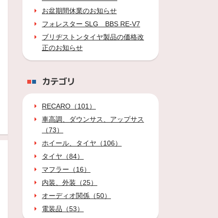
お盆期間休業のお知らせ
フォレスター SLG BBS RE-V7
ブリヂストンタイヤ製品の価格改
正のお知らせ
カテゴリ
RECARO（101）
車高調、ダウンサス、アップサス
（73）
ホイール、タイヤ（106）
タイヤ（84）
マフラー（16）
内装、外装（25）
オーディオ関係（50）
電装品（53）