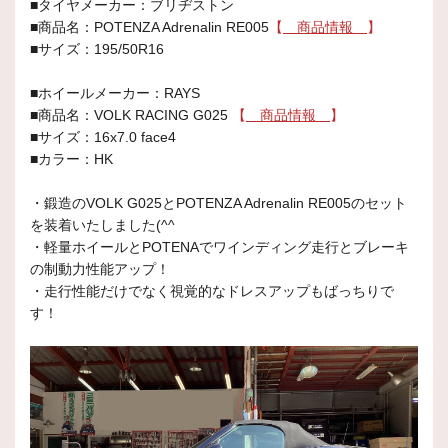
■タイヤメーカー：ブリヂストン
■商品名：POTENZA Adrenalin RE005
【
商品情報
】
■サイズ：195/50R16
■ホイールメーカー：RAYS
■商品名：VOLK RACING G025
【
商品情報
】
■サイズ：16x7.0 face4
■カラー：HK
・鍛造のVOLK G025とPOTENZA Adrenalin RE005のセット
を装着いたしました(^^
・軽量ホイールとPOTENAでワインディング走行とブレーキ
の制動力性能アップ！
・走行性能だけでなく視覚的なドレスアップもばっちりで
す！