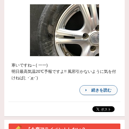
寒いですね～( 一一)
明日最高気温20℃予報ですよ!! 風邪引かないように気を付
けねば(; ･`д･´)
続きを読む