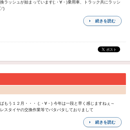
換ラッシュが始まっています(;・∀・)乗用車、トラック共にラッシ
◇')ゞ
続きを読む
ばもう１２月・・・ (;・∀・) 今年は一段と早く感じますねぇ～
レスタイヤの交換作業等でバタバタしておりまして
続きを読む