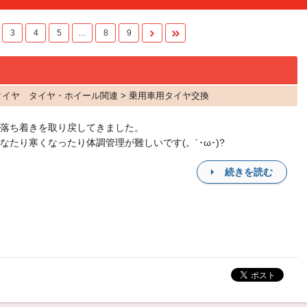
3
4
5
…
8
9
 タイヤ タイヤ・ホイール関連 > 乗用車用タイヤ交換
落ち着きを取り戻してきました。
なたり寒くなったり体調管理が難しいです(。´･ω･)?
続きを読む