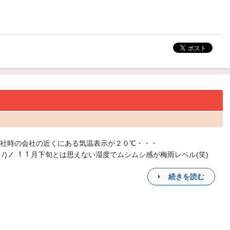
社時の会社の近くにある気温表示が２０℃・・・
ω･ﾉ)ノ １１月下旬とは思えない湿度でムシムシ感が梅雨レベル(笑)
続きを読む