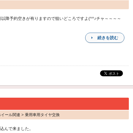
2日以降予約空きが有りますので狙いどころですよ(^^♪チャ～～～～
続きを読む
・ホイール関連 > 乗用車用タイヤ交換
込んで来ました。