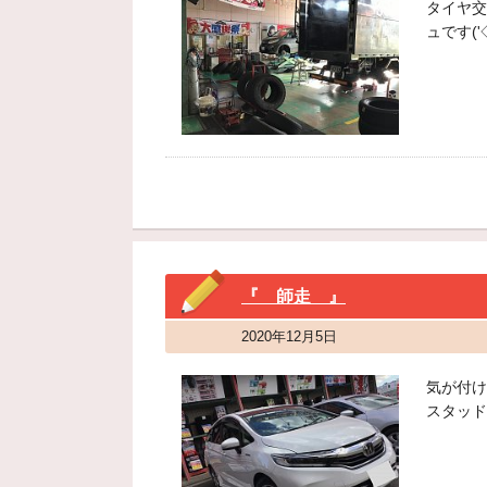
タイヤ交
ュです('
『 師走 』
2020年12月5日
気が付け
スタッド