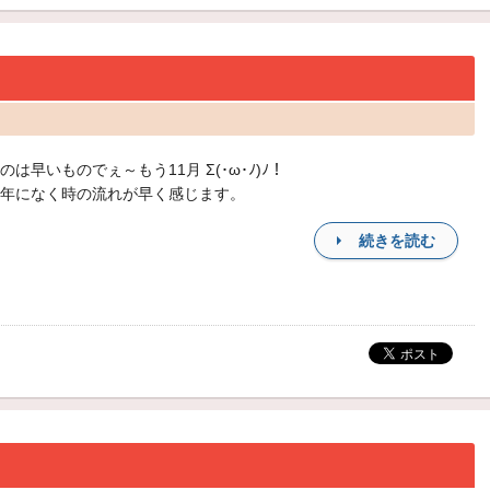
のは早いものでぇ～もう11月 Σ(･ω･ﾉ)ﾉ！
年になく時の流れが早く感じます。
続きを読む