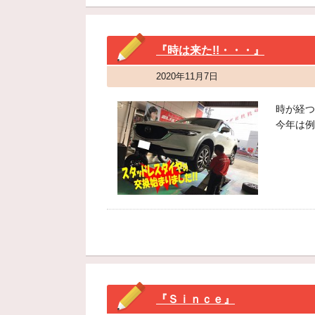
『時は来た!!・・・』
2020年11月7日
時が経つ
今年は例
『Ｓｉｎｃｅ』