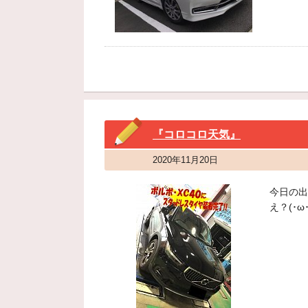
『コロコロ天気』
2020年11月20日
今日の出
え？(･