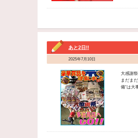
あと2日!!
2025年7月10日
大感謝祭
まだまだ
備”は大