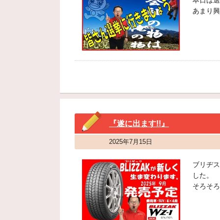
本日は選
あまり興
『遂に出ます!!』
2025年7月15日
ブリヂス
した。
そろそろ