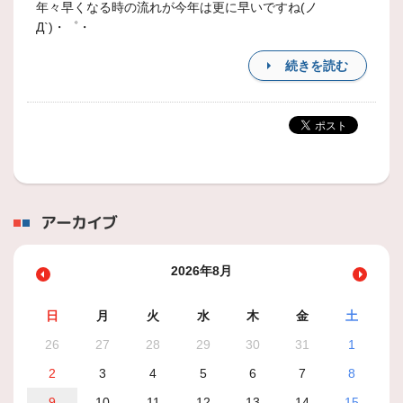
年々早くなる時の流れが今年は更に早いですね(ノ
Д`)・゜・
続きを読む
アーカイブ
2026年8月
日
月
火
水
木
金
土
26
27
28
29
30
31
1
2
3
4
5
6
7
8
9
10
11
12
13
14
15