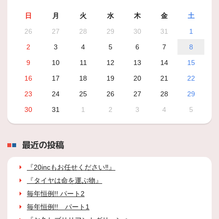
日
月
火
水
木
金
土
26
27
28
29
30
31
1
2
3
4
5
6
7
8
9
10
11
12
13
14
15
16
17
18
19
20
21
22
23
24
25
26
27
28
29
30
31
1
2
3
4
5
最近の投稿
『20incもお任せください‼』
『タイヤは命を運ぶ物』
毎年恒例!! パート2
毎年恒例!! パート1