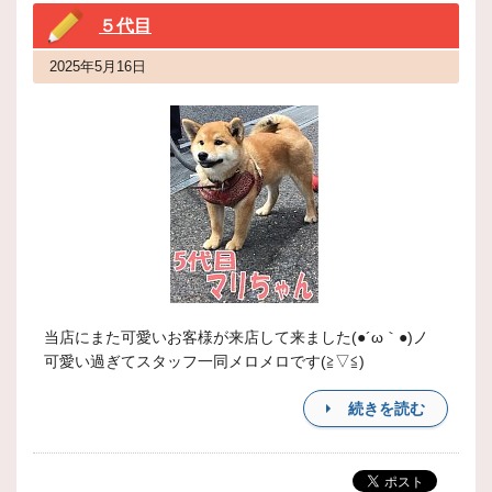
５代目
2025年5月16日
当店にまた可愛いお客様が来店して来ました(●´ω｀●)ノ
可愛い過ぎてスタッフ一同メロメロです(≧▽≦)
続きを読む