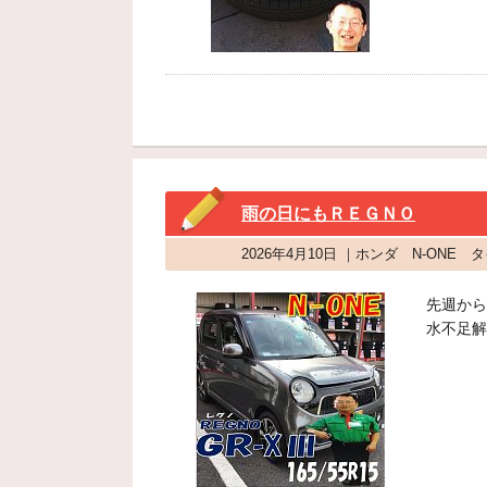
雨の日にもＲＥＧＮＯ
2026年4月10日 ｜ホンダ N-ON
先週から
水不足解