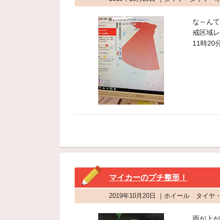
な～んて
戒区域レ
11時2
マイカーのプチ整形！
2019年10月20日 ｜ホイール タイ
雨が上が