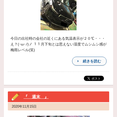
今日の出社時の会社の近くにある気温表示が２０℃・・・
え？(･ω･ﾉ)ノ １１月下旬とは思えない湿度でムシムシ感が
梅雨レベル(笑)
続きを読む
『 週末 』
2020年11月15日