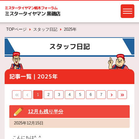
ミスタータイヤマン
栃木フォーラム
ミスタータイヤマン 黒磯店
TOPページ
スタッフ日記
2025年
スタッフ日記
記事一覧｜2025年
1
2
3
4
5
6
7
12月も残り半分
2025年12月15日
こんにちは^_^