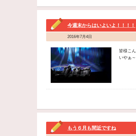
今週末からはいよいよ！！！！
2016年7月4日
皆様こん
いやぁ～
もう６月も間近ですね