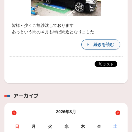
皆様～少々ご無沙汰しております
あっという間の４月も半ば間近となりました
続きを読む
アーカイブ
2026年8月
日
月
火
水
木
金
土