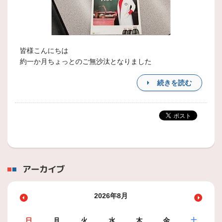
皆様こんにちは
約一か月ちょっとのご無沙汰となりました
続きを読む
アーカイブ
2026年8月
日
月
火
水
木
金
土