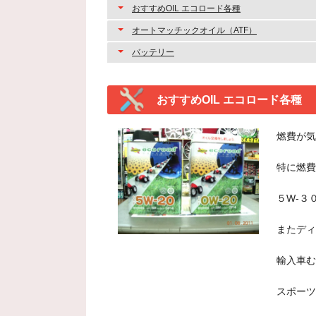
おすすめOIL エコロード各種
オートマッチックオイル（ATF）
バッテリー
おすすめOIL エコロード各種
燃費が気
特に燃費
５W-３
またディ
輸入車む
スポーツ