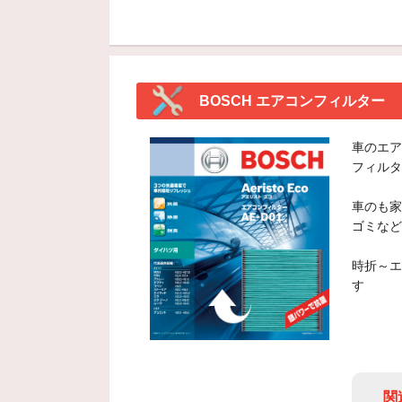
BOSCH エアコンフィルター
車のエア
フィルタ
車のも家
ゴミなど
時折～エ
す
関