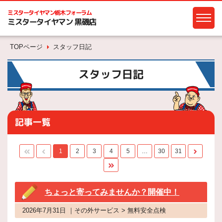
ミスタータイヤマン
栃木フォーラム
ミスタータイヤマン 黒磯店
TOPページ
スタッフ日記
スタッフ日記
記事一覧
1
2
3
4
5
…
30
31
ちょっと寄ってみませんか？開催中！
2026年7月31日 ｜その外サービス > 無料安全点検