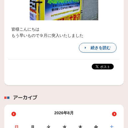
皆様こんにちは
もう早いもので９月に突入いたしました
続きを読む
アーカイブ
2026年8月
日
月
火
水
木
金
土