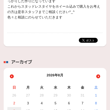
っかりした作りになっています
これからスタッドレスタイヤをホイール込みで購入をお考え
の方は是非スタッフまでご相談ください^_^
色々と相談にのらせていただきます
アーカイブ
2026年8月
日
月
火
水
木
金
土
26
27
28
29
30
31
1
2
3
4
5
6
7
8