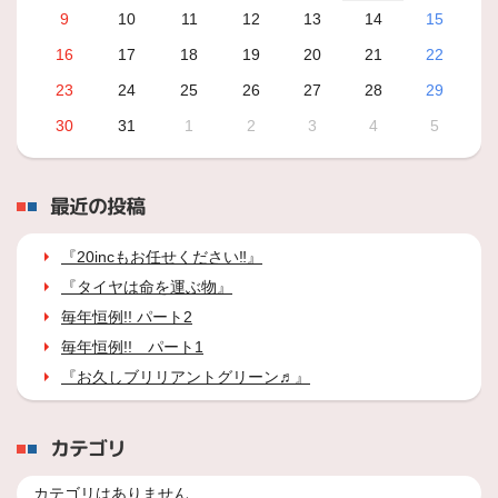
9
10
11
12
13
14
15
16
17
18
19
20
21
22
23
24
25
26
27
28
29
30
31
1
2
3
4
5
最近の投稿
『20incもお任せください‼』
『タイヤは命を運ぶ物』
毎年恒例!! パート2
毎年恒例!! パート1
『お久しブリリアントグリーン♬』
カテゴリ
カテゴリはありません