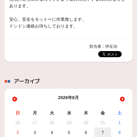
あります。
安心、安全をモットーに作業致します。
ドシドシ連絡お待ちしております。
担当者：伊左治
アーカイブ
2026年8月
日
月
火
水
木
金
土
26
27
28
29
30
31
1
2
3
4
5
6
7
8