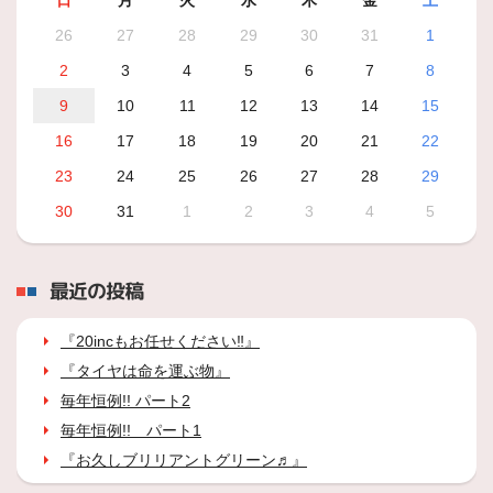
日
月
火
水
木
金
土
26
27
28
29
30
31
1
2
3
4
5
6
7
8
9
10
11
12
13
14
15
16
17
18
19
20
21
22
23
24
25
26
27
28
29
30
31
1
2
3
4
5
最近の投稿
『20incもお任せください‼』
『タイヤは命を運ぶ物』
毎年恒例!! パート2
毎年恒例!! パート1
『お久しブリリアントグリーン♬』