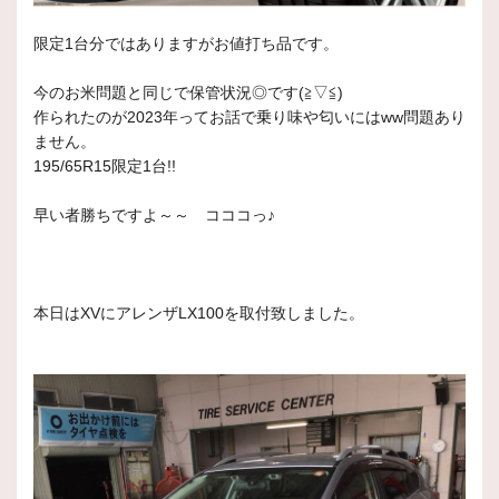
限定1台分ではありますがお値打ち品です。
今のお米問題と同じで保管状況◎です(≧▽≦)
作られたのが2023年ってお話で乗り味や匂いにはww問題あり
ません。
195/65R15限定1台!!
早い者勝ちですよ～～ コココっ♪
本日はXVにアレンザLX100を取付致しました。