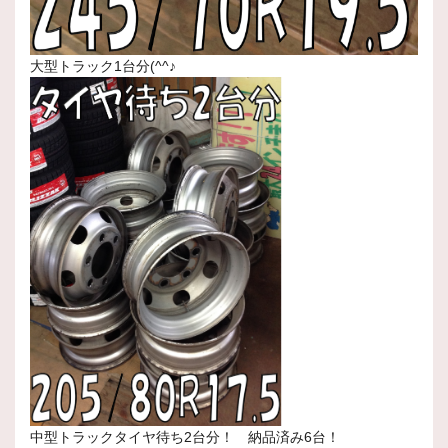
大型トラック1台分(^^♪
中型トラックタイヤ待ち2台分！ 納品済み6台！