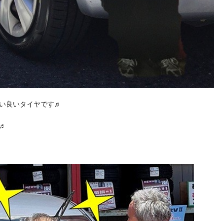
い良いタイヤです♬
♬