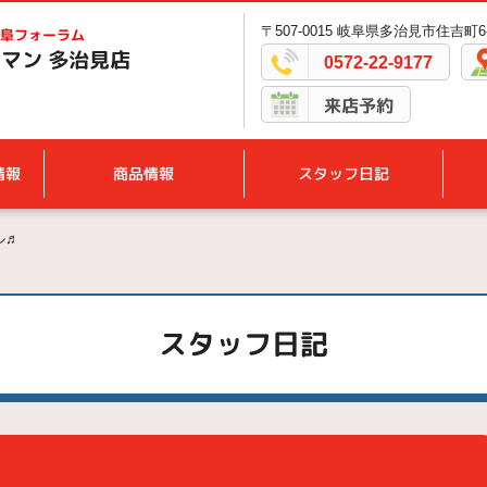
〒507-0015 岐阜県多治見市住吉町6-
阜フォーラム
マン 多治見店
0572-22-9177
来店予約
情報
商品情報
スタッフ日記
ル♬
スタッフ日記