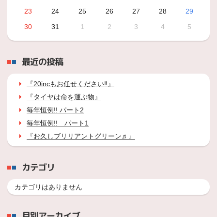
23
24
25
26
27
28
29
30
31
1
2
3
4
5
最近の投稿
『20incもお任せください‼』
『タイヤは命を運ぶ物』
毎年恒例!! パート2
毎年恒例!! パート1
『お久しブリリアントグリーン♬』
カテゴリ
カテゴリはありません
月別アーカイブ