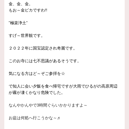
金、金、金。
もお～金ピカですわ!!
”極楽浄土”
すげ～世界観です。
２０２２年に国宝認定され奇麗です。
このお寺には七不思議があるそうです。
気になる方はど～ぞご参拝を☆
で知人に会い夕飯を食べ帰宅ですが大雨でひるがの高原周辺
が霧が凄くかなり危険でした。
なんやかんやで3時間ぐらいかかりますよ～
お盆は何処へ行こうかな～♬