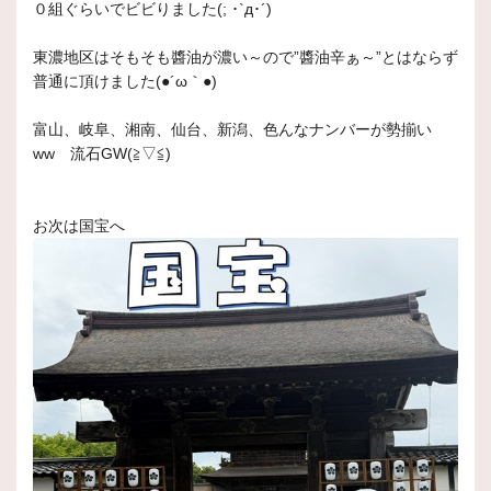
０組ぐらいでビビりました(; ･`д･´)
東濃地区はそもそも醬油が濃い～ので”醬油辛ぁ～”とはならず
普通に頂けました(●´ω｀●)
富山、岐阜、湘南、仙台、新潟、色んなナンバーが勢揃い
ww 流石GW(≧▽≦)
お次は国宝へ