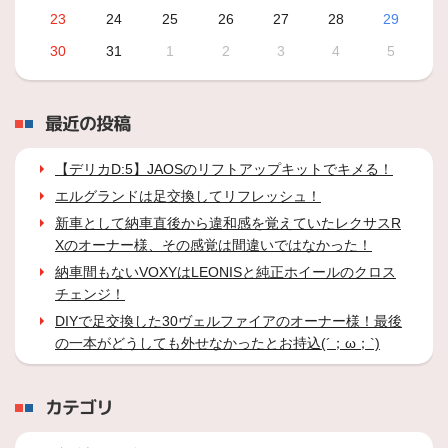
23
24
25
26
27
28
29
30
31
1
2
3
4
5
最近の投稿
【デリカD:5】JAOSのリフトアップキットでキメる！
エルグランドは足交換してリフレッシュ！
新車として納車直後から違和感を覚えていたレクサスR
Xのオーナー様、その感覚は間違いではなかった！
納車間もないVOXYはLEONISと純正ホイールのクロス
チェンジ！
DIYで足交換した30ヴェルファイアのオーナー様！最後
の一本がどうしても外せなかったとお持込(´；ω；`)
カテゴリ