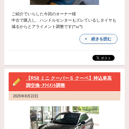
ご紹介でいらした今回のオーナー様
中古で購入し、ハンドルセンターもズレているしタイヤも
減るからとアライメント調整です(*'ω'*)
続きを読む
【R58 ミニ クーパーＳ クーペ】持込車高
調交換･ｱﾗｲﾒﾝﾄ調整
2025年8月22日