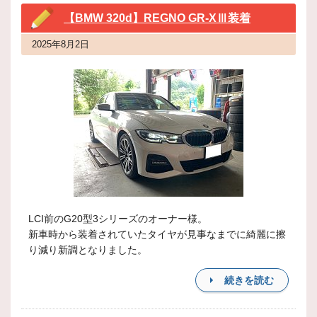
【BMW 320d】REGNO GR-XⅢ装着
2025年8月2日
LCI前のG20型3シリーズのオーナー様。
新車時から装着されていたタイヤが見事なまでに綺麗に擦
り減り新調となりました。
続きを読む