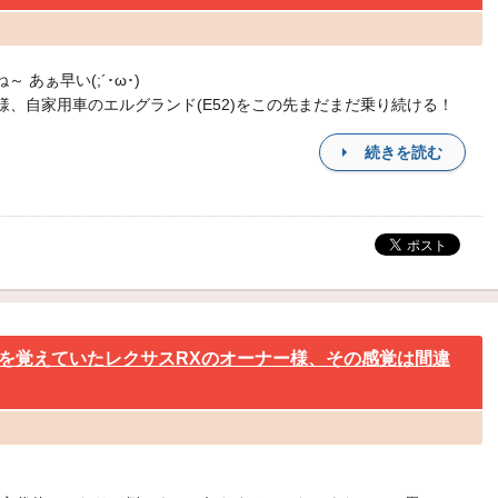
～ あぁ早い(;´･ω･)
様、自家用車のエルグランド(E52)をこの先まだまだ乗り続ける！
続きを読む
を覚えていたレクサスRXのオーナー様、その感覚は間違