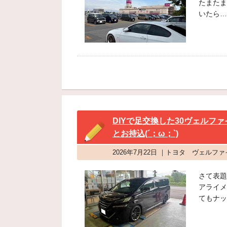
たまたま
いたら…
DIYで足交換した30ヴェル
とお持込(´；ω；`)
2026年7月22日 ｜トヨタ ヴェルフ
さて表題
アライメ
てもナッ