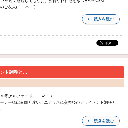
17年近く経過してもなお、独特な存在感を放つE70のX5M
のご友人(｀・ω・´)
続きを読む
メント調整と…
30系アルファード(｀・ω・´)
ーナー様は前回と違い、エアサスに交換後のアライメント調整と
。
続きを読む