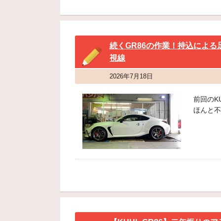
続くGR86の作業！持込によ
視線
2026年7月18日
前回のK
ほんと不