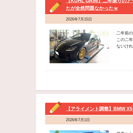
【KUHL GR86】二年振り
たが全然問題なかったｗ
2026年7月15日
二年前の
この二年
ないけれ
【アライメント調整】BMW X5 M 
2026年7月1日