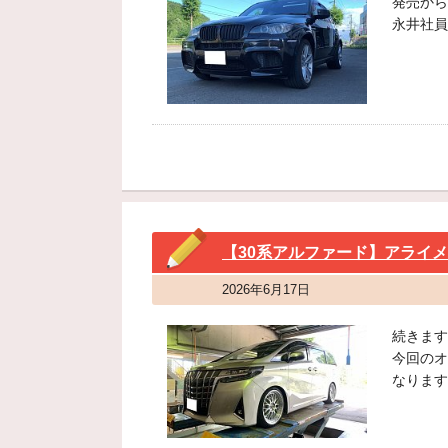
発売から
永井社員
【30系アルファード】アライ
2026年6月17日
続きます
今回のオ
なります