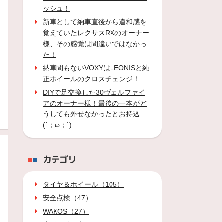
ッシュ！
新車として納車直後から違和感を
覚えていたレクサスRXのオーナー
様、その感覚は間違いではなかっ
た！
納車間もないVOXYはLEONISと純
正ホイールのクロスチェンジ！
DIYで足交換した30ヴェルファイ
アのオーナー様！最後の一本がど
うしても外せなかったとお持込
(´；ω；`)
カテゴリ
タイヤ＆ホイール（105）
安全点検（47）
WAKOS（27）