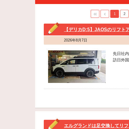
1
2
【デリカD:5】JAOSのリフ
2026年8月7日
先日社内
訪日外国人
エルグランドは足交換してリフ