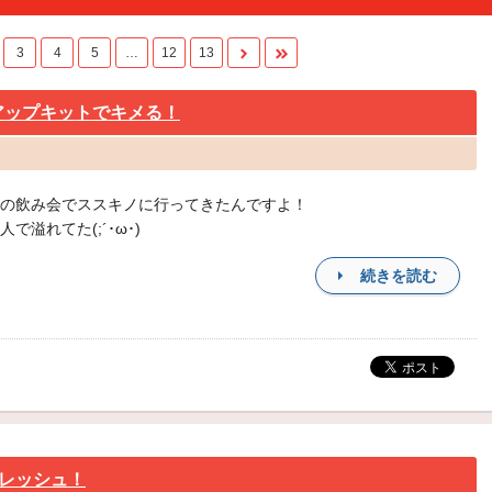
3
4
5
…
12
13
トアップキットでキメる！
の飲み会でススキノに行ってきたんですよ！
で溢れてた(;´･ω･)
続きを読む
レッシュ！