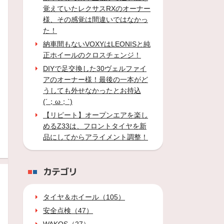
覚えていたレクサスRXのオーナー
様、その感覚は間違いではなかっ
た！
納車間もないVOXYはLEONISと純
正ホイールのクロスチェンジ！
DIYで足交換した30ヴェルファイ
アのオーナー様！最後の一本がど
うしても外せなかったとお持込
(´；ω；`)
【リピート】オープンエアを楽し
めるZ33は、フロントタイヤを新
品にしてからアライメント調整！
カテゴリ
タイヤ＆ホイール（105）
安全点検（47）