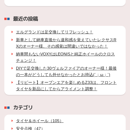
最近の投稿
エルグランドは足交換してリフレッシュ！
新車として納車直後から違和感を覚えていたレクサスR
Xのオーナー様、その感覚は間違いではなかった！
納車間もないVOXYはLEONISと純正ホイールのクロス
チェンジ！
DIYで足交換した30ヴェルファイアのオーナー様！最後
の一本がどうしても外せなかったとお持込(´；ω；`)
【リピート】オープンエアを楽しめるZ33は、フロント
タイヤを新品にしてからアライメント調整！
カテゴリ
タイヤ＆ホイール（105）
安全点検（47）