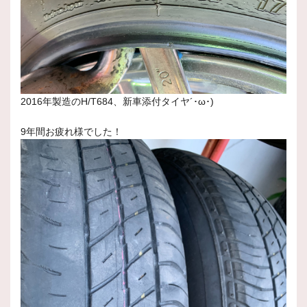
2016年製造のH/T684、新車添付タイヤ´･ω･)
9年間お疲れ様でした！