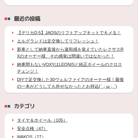
最近の投稿
【デリカD:5】JAOSのリフトアップキットでキメる！
エルグランドは足交換してリフレッシュ！
新車として納車直後から違和感を覚えていたレクサスR
Xのオーナー様、その感覚は間違いではなかった！
納車間もないVOXYはLEONISと純正ホイールのクロス
チェンジ！
DIYで足交換した30ヴェルファイアのオーナー様！最後
の一本がどうしても外せなかったとお持込(´；ω；`)
カテゴリ
タイヤ＆ホイール（105）
安全点検（47）
WAKOS（27）