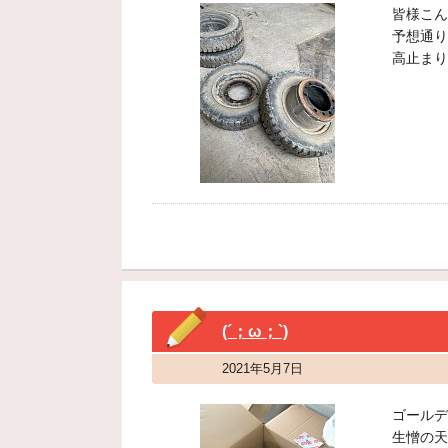
皆様こん
予想通り
高止まり
(´；ω；`)
2021年5月7日
ゴールデ
生憎の天