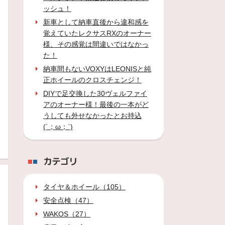
ッシュ！
新車として納車直後から違和感を
覚えていたレクサスRXのオーナー
様、その感覚は間違いではなかっ
た！
納車間もないVOXYはLEONISと純
正ホイールのクロスチェンジ！
DIYで足交換した30ヴェルファイ
アのオーナー様！最後の一本がど
うしても外せなかったとお持込
(´；ω；`)
カテゴリ
タイヤ＆ホイール（105）
安全点検（47）
WAKOS（27）