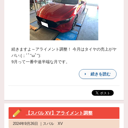
続きますよ～アライメント調整！ 今月はタイヤの売上がヤ
バい:(；ﾞﾟ''ωﾟ''):
9月って一番中途半端な月です。
続きを読む
【スバル XV】アライメント調整
2024年9月26日 ｜スバル XV