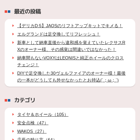
最近の投稿
【デリカD:5】JAOSのリフトアップキットでキメる！
エルグランドは足交換してリフレッシュ！
新車として納車直後から違和感を覚えていたレクサスR
Xのオーナー様、その感覚は間違いではなかった！
納車間もないVOXYはLEONISと純正ホイールのクロス
チェンジ！
DIYで足交換した30ヴェルファイアのオーナー様！最後
の一本がどうしても外せなかったとお持込(´；ω；`)
カテゴリ
タイヤ＆ホイール（105）
安全点検（47）
WAKOS（27）
店長の独り言（64）