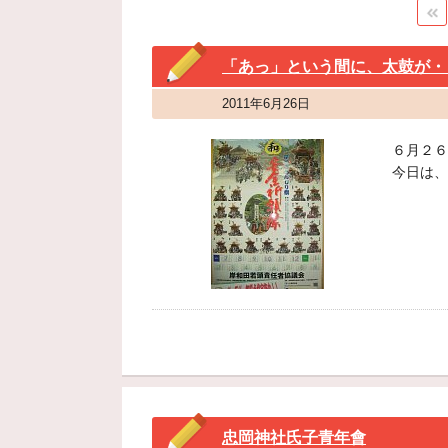
「あっ」という間に、太鼓が・
2011年6月26日
６月２６
今日は、
忠岡神社氏子青年會