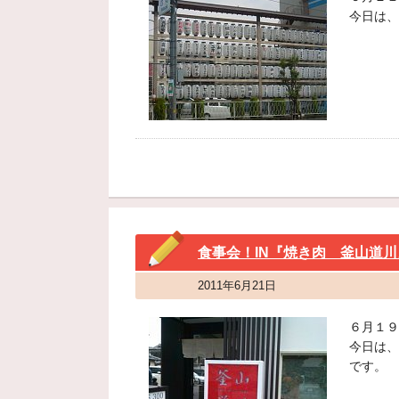
今日は、
食事会！IN『焼き肉 釜山道
2011年6月21日
６月１９
今日は、
です。