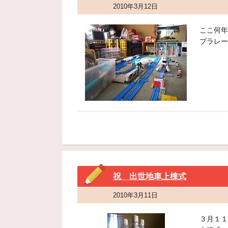
2010年3月12日
ここ何年
プラレー
祝 出世地車上棟式
2010年3月11日
３月１１