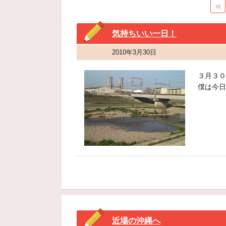
気持ちいい一日！
2010年3月30日
３月３０
僕は今日
近場の沖縄へ