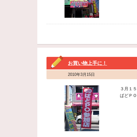
お買い物上手に！
2010年3月15日
３月１５
ぱどＰＯ