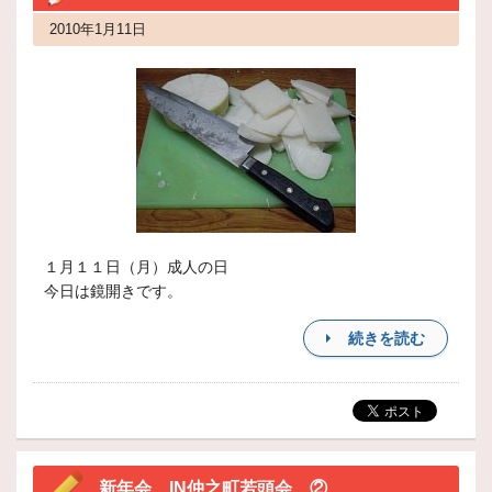
2010年1月11日
１月１１日（月）成人の日
今日は鏡開きです。
続きを読む
新年会 IN仲之町若頭会 ②