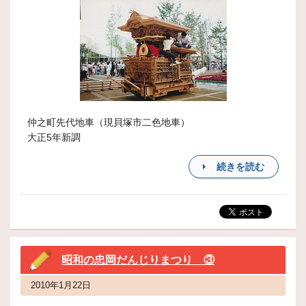
仲之町先代地車（現貝塚市二色地車）
大正5年新調
続きを読む
昭和の忠岡だんじりまつり ③
2010年1月22日