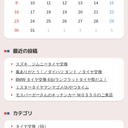
9
10
11
12
13
14
15
16
17
18
19
20
21
22
23
24
25
26
27
28
29
30
31
1
2
3
4
5
最近の投稿
スズキ ジムニータイヤ交換
嵐ありがとう！／ダイハツ タント ／タイヤ交換
BMW タイヤ交換 6台/ランフラットタイヤ祭だよ！
ミスタータイヤマンマゴメ/おやつタイム
モスバーガーさんのキッチンカー ＭＯＳ５０のご来店
カテゴリ
タイヤ交換（56）