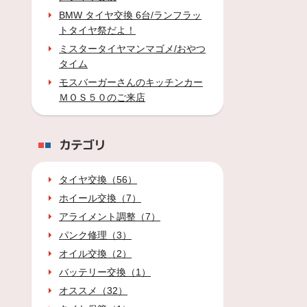
BMW タイヤ交換 6台/ランフラッ
トタイヤ祭だよ！
ミスタータイヤマンマゴメ/おやつ
タイム
モスバーガーさんのキッチンカー
ＭＯＳ５０のご来店
カテゴリ
タイヤ交換（56）
ホイール交換（7）
アライメント調整（7）
パンク修理（3）
オイル交換（2）
バッテリー交換（1）
オススメ（32）