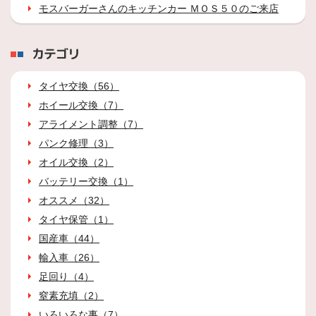
モスバーガーさんのキッチンカー ＭＯＳ５０のご来店
カテゴリ
タイヤ交換（56）
ホイール交換（7）
アライメント調整（7）
パンク修理（3）
オイル交換（2）
バッテリー交換（1）
オススメ（32）
タイヤ保管（1）
国産車（44）
輸入車（26）
足回り（4）
窒素充填（2）
いろいろな事（7）