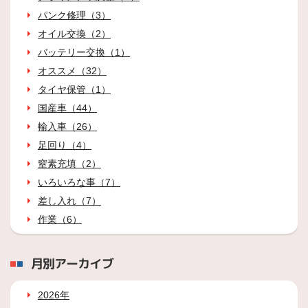
パンク修理（3）
オイル交換（2）
バッテリー交換（1）
オススメ（32）
タイヤ保管（1）
国産車（44）
輸入車（26）
足回り（4）
窒素充填（2）
いろいろな事（7）
差し入れ（7）
作業（6）
月別アーカイブ
2026年