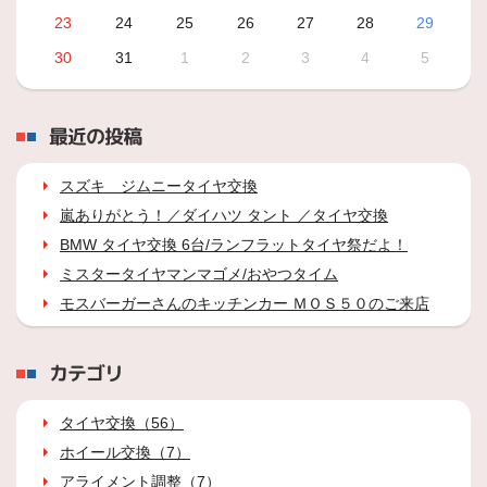
23
24
25
26
27
28
29
30
31
1
2
3
4
5
最近の投稿
スズキ ジムニータイヤ交換
嵐ありがとう！／ダイハツ タント ／タイヤ交換
BMW タイヤ交換 6台/ランフラットタイヤ祭だよ！
ミスタータイヤマンマゴメ/おやつタイム
モスバーガーさんのキッチンカー ＭＯＳ５０のご来店
カテゴリ
タイヤ交換（56）
ホイール交換（7）
アライメント調整（7）