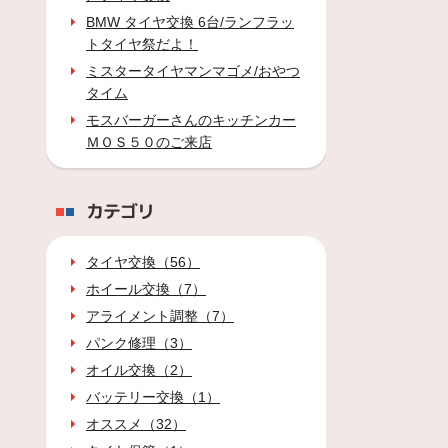
BMW タイヤ交換 6台/ランフラッ
トタイヤ祭だよ！
ミスタータイヤマンマゴメ/おやつ
タイム
モスバーガーさんのキッチンカー
ＭＯＳ５０のご来店
カテゴリ
タイヤ交換（56）
ホイール交換（7）
アライメント調整（7）
パンク修理（3）
オイル交換（2）
バッテリー交換（1）
オススメ（32）