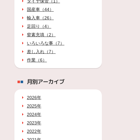
タイヤ保管（1）
国産車（44）
輸入車（26）
足回り（4）
窒素充填（2）
いろいろな事（7）
差し入れ（7）
作業（6）
月別アーカイブ
2026年
2025年
2024年
2023年
2022年
2021年