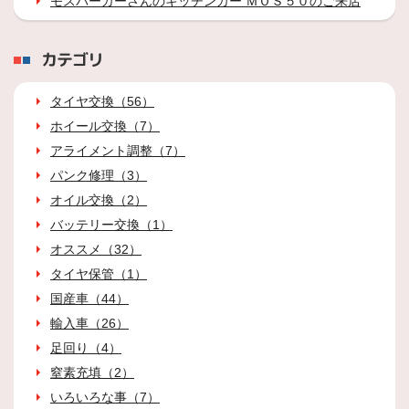
モスバーガーさんのキッチンカー ＭＯＳ５０のご来店
カテゴリ
タイヤ交換（56）
ホイール交換（7）
アライメント調整（7）
パンク修理（3）
オイル交換（2）
バッテリー交換（1）
オススメ（32）
タイヤ保管（1）
国産車（44）
輸入車（26）
足回り（4）
窒素充填（2）
いろいろな事（7）