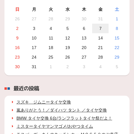
日
月
火
水
木
金
土
26
27
28
29
30
31
1
2
3
4
5
6
7
8
9
10
11
12
13
14
15
16
17
18
19
20
21
22
23
24
25
26
27
28
29
30
31
1
2
3
4
5
最近の投稿
スズキ ジムニータイヤ交換
嵐ありがとう！／ダイハツ タント ／タイヤ交換
BMW タイヤ交換 6台/ランフラットタイヤ祭だよ！
ミスタータイヤマンマゴメ/おやつタイム